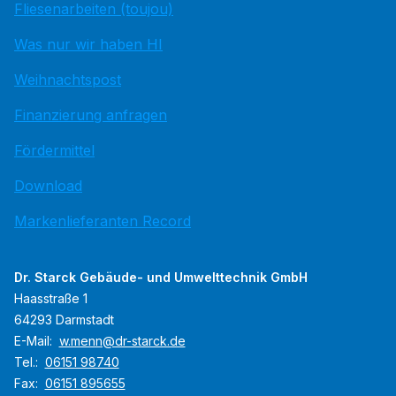
Fliesenarbeiten (toujou)
Was nur wir haben HI
Weihnachtspost
Finanzierung anfragen
Fördermittel
Download
Markenlieferanten Record
Dr. Starck Gebäude- und Umwelttechnik GmbH
Haasstraße 1
64293 Darmstadt
E-Mail:
w.menn@dr-starck.de
Tel.:
06151 98740
Fax:
06151 895655