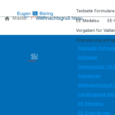
Kontaktieren Sie uns
Testseite Formulare
Master
Weihnachtsgruß hissu
EE Medatsu
EE-
Vorgaben für Vaill
Finanzierung anfra
Testseite Formula
Ratgeber
Datenschutz 1.6.
Impressum
Weihnachtsgruß 
Landingpage Kli
EE Medatsu
EE-Energie neu