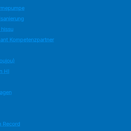
ärmepumpe
sanierung
 hissu
llant Kompetenzpartner
toujou)
n HI
ragen
n Record