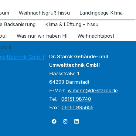
ssum
Weihnachtsgruß hissu
Landingpage Klima
ür Datenschutz 1.6.2026 umschalten
e Badsanierung
Klima & Lüftung - hissu
jou)
Was nur wir haben HI
Weihnachtspost
ecord
Dr. Starck Gebäude- und
welttechnik GmbH
Umwelttechnik GmbH
Haasstraße 1
64293 Darmstadt
E-Mail:
w.menn@dr-starck.de
Tel.:
06151 98740
Fax:
06151 895655