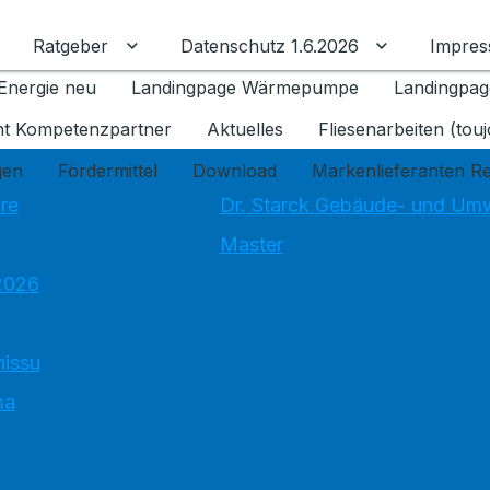
Ratgeber
Datenschutz 1.6.2026
Impre
Untermenü für Ratgeber umschalten
Untermenü f
Energie neu
Landingpage Wärmepumpe
Landingpag
ant Kompetenzpartner
Aktuelles
Fliesenarbeiten (tou
gen
Fördermittel
Download
Markenlieferanten R
re
Dr. Starck Gebäude- und Um
Master
2026
hissu
ma