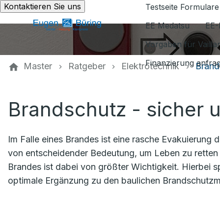
Kontaktieren Sie uns
Testseite Formulare
EE Medatsu
EE-
Vorgaben für Vaill
Finanzierung anfra
Master
Ratgeber
Elektrotechnik
Brand
Brandschutz - sicher 
Im Falle eines Brandes ist eine rasche Evakuierun
von entscheidender Bedeutung, um Leben zu retten 
Brandes ist dabei von größter Wichtigkeit. Hierbei s
optimale Ergänzung zu den baulichen Brandschutzm