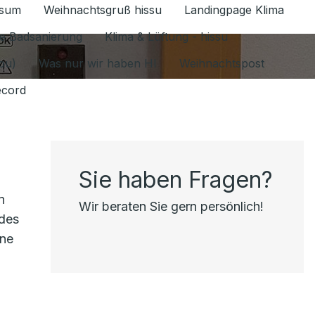
ssum
Weihnachtsgruß hissu
Landingpage Klima
ür Datenschutz 1.6.2026 umschalten
e Badsanierung
Klima & Lüftung - hissu
jou)
Was nur wir haben HI
Weihnachtspost
ecord
Sie haben Fragen?
n
Wir beraten Sie gern persönlich!
 des
ine