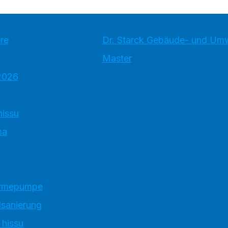
re
Dr. Starck Gebäude- und Um
Master
2026
hissu
ma
ärmepumpe
sanierung
 hissu