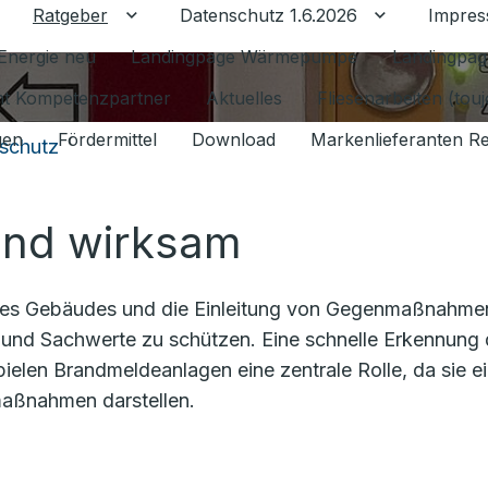
Ratgeber
Datenschutz 1.6.2026
Impre
Untermenü für Ratgeber umschalten
Untermenü f
Energie neu
Landingpage Wärmepumpe
Landingpag
ant Kompetenzpartner
Aktuelles
Fliesenarbeiten (tou
gen
Fördermittel
Download
Markenlieferanten R
schutz
und wirksam
g des Gebäudes und die Einleitung von Gegenmaßnahme
und Sachwerte zu schützen. Eine schnelle Erkennung
pielen Brandmeldeanlagen eine zentrale Rolle, da sie e
aßnahmen darstellen.