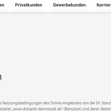
en
Privatkunden
Gewerbekunden
Karrie
Untermenü für Erneuerbare Energien umschalten
Untermenü für Privatkunden u
Untermen
n
ie Nutzungsbedingungen des Online-Angebotes von der Dr. Sta
etseite „www.drstarck-darmstadt.de“ (Benutzer) und deren Betre