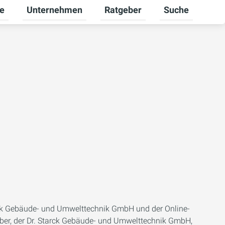
re
Unternehmen
Ratgeber
Suche
mschalten
ü für Gewerbekunden umschalten
Untermenü für Karriere umschalten
Untermenü für Unternehmen um
Untermenü für R
rck Gebäude- und Umwelttechnik GmbH und der Online-
iber, der Dr. Starck Gebäude- und Umwelttechnik GmbH,