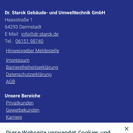
Dr. Starck Gebäude- und Umwelttechnik GmbH
Haasstraße 1
64293 Darmstadt
E-Mail:
info@dr-starck.de
Tel.:
06151 98740
Hinweisgeber Meldestelle
Impressum
Barrierefreiheitserklärung
Datenschutzerklärung
AGB
Unsere Bereiche
Privatkunden
Gewerbekunden
Karriere
Unternehmen
×
Kontakt
Diese Webseite verwendet Cookies und