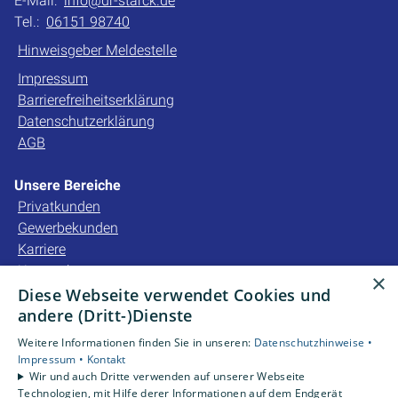
E-Mail:
info@dr-starck.de
Tel.:
06151 98740
Hinweisgeber Meldestelle
Impressum
Barrierefreiheitserklärung
Datenschutzerklärung
AGB
Unsere Bereiche
Privatkunden
Gewerbekunden
Karriere
Unternehmen
×
Kontakt
Diese Webseite verwendet Cookies und
andere (Dritt-)Dienste
Unsere Bewertungen
Weitere Informationen finden Sie in unseren:
Datenschutzhinweise •
Impressum •
Kontakt
Wir und auch Dritte verwenden auf unserer Webseite
4,2
Technologien, mit Hilfe derer Informationen auf dem Endgerät