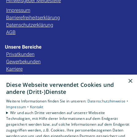
Hinweisgeber Meldestelle
Impressum
Barrierefreiheitserklärung
Datenschutzerklärung
AGB
Unsere Bereiche
Privatkunden
Gewerbekunden
Karriere
Unternehmen
×
Kontakt
Diese Webseite verwendet Cookies und
andere (Dritt-)Dienste
Unsere Bewertungen
Weitere Informationen finden Sie in unseren:
Datenschutzhinweise •
Impressum •
Kontakt
Wir und auch Dritte verwenden auf unserer Webseite
4,2
Technologien, mit Hilfe derer Informationen auf dem Endgerät
gespeichert werden bzw. auf solche Informationen auf dem Endgerät
zugegriffen werden, z.B. Cookies. Ihre personenbezogenen Daten
werden von uns und den eingebundenen Partnern gespeichert und