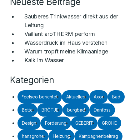
Neueste Beiträge
Sauberes Trinkwasser direkt aus der
Leitung
Vaillant aroTHERM perform
Wasserdruck im Haus verstehen
Warum tropft meine Klimaanlage
Kalk im Wasser
Kategorien
°celseo berichtet
Aktuelles
Axor
Bad
Bette
BRÖTJE
burgbad
Danfoss
Design
Förderung
GEBERIT
GROHE
hansgrohe
Heizung
Kampagnenbeitrag