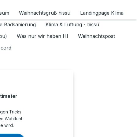
ssum
Weihnachtsgruß hissu
Landingpage Klima
ür Datenschutz 1.6.2026 umschalten
e Badsanierung
Klima & Lüftung - hissu
jou)
Was nur wir haben HI
Weihnachtspost
ecord
timeter
igen Tricks
en Wohlfühl-
e wird.