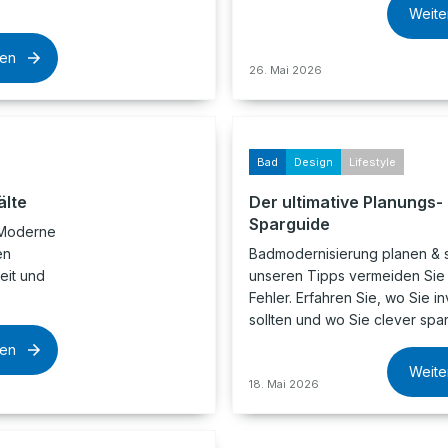
Weite
sen
26. Mai 2026
Bad
Design
Lifestyle
älte
Der ultimative Planungs-
Sparguide
 Moderne
en
Badmodernisierung planen & s
eit und
unseren Tipps vermeiden Sie
Fehler. Erfahren Sie, wo Sie i
sollten und wo Sie clever spa
sen
Weite
18. Mai 2026