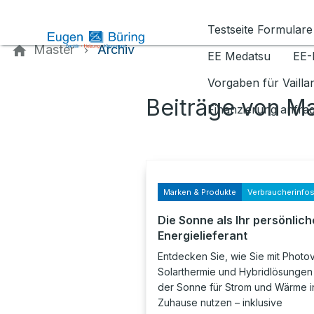
Kontaktieren Sie uns
Testseite Formulare
Master
Archiv
EE Medatsu
EE-
Vorgaben für Vaill
Beiträge von M
Finanzierung anfra
Marken & Produkte
Verbraucherinfo
Die Sonne als Ihr persönlich
Energielieferant
Entdecken Sie, wie Sie mit Photov
Solarthermie und Hybridlösungen 
der Sonne für Strom und Wärme i
Zuhause nutzen – inklusive