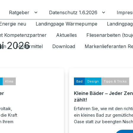
Ratgeber
Datenschutz 1.6.2026
Impre
Untermenü für Ratgeber umschalten
Untermenü f
Energie neu
Landingpage Wärmepumpe
Landingpag
ant Kompetenzpartner
Aktuelles
Fliesenarbeiten (tou
ai 2026
gen
Fördermittel
Download
Markenlieferanten R
s
Klima
Bad
Design
Tipps & Tricks
er
Kleine Bäder ‒ Jeder Zen
zählt!
oltaik,
Erfahren Sie, wie mit den richt
die Kraft
ein kleines Bad zur gemütlich
n Ihrem
Oase statt zur beengten Nisch