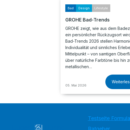
Bad
Design
Lifestyle
GROHE Bad-Trends
GROHE zeigt, wie aus dem Bade
ein persönlicher Rückzugsort wird
Bad-Trends 2026 stellen Harmoni
Individualität und sinnliches Erleb
Mittelpunkt – von samtigen Oberf
über natürliche Farbtöne bis hin z
metallischen…
Weiterle
05. Mai 2026
Testseite Formula
Ratgeber