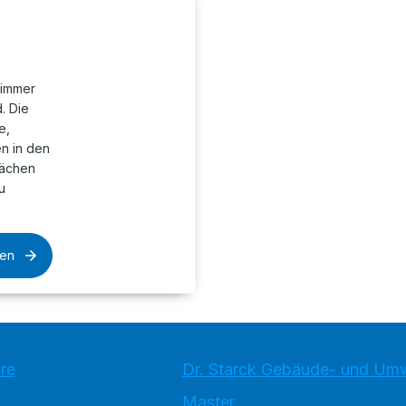
zimmer
. Die
e,
en in den
lächen
u
sen
re
Dr. Starck Gebäude- und Um
Master