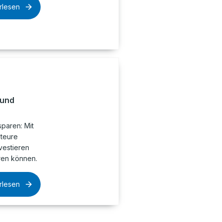
rlesen
 und
paren: Mit
 teure
nvestieren
ren können.
rlesen