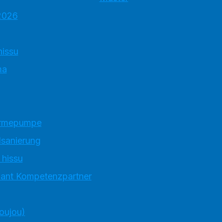
2026
hissu
ma
ärmepumpe
sanierung
 hissu
llant Kompetenzpartner
toujou)