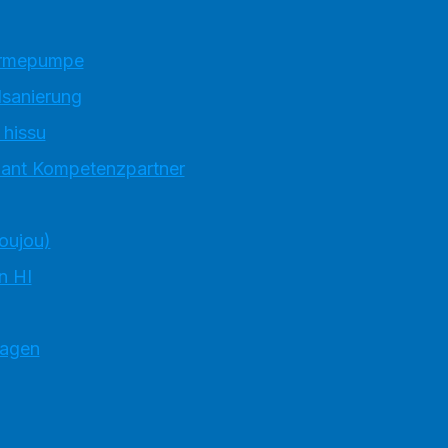
ärmepumpe
sanierung
 hissu
llant Kompetenzpartner
toujou)
n HI
ragen