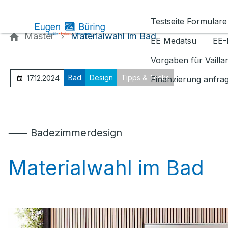
Kontaktieren Sie uns
Testseite Formulare
Master
Materialwahl im Bad
EE Medatsu
EE-
Vorgaben für Vaill
Bad
Design
Tipps & Tricks
17.12.2024
Finanzierung anfra
⸺ Badezimmerdesign
Materialwahl im Bad