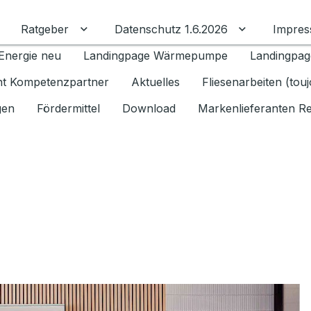
Ratgeber
Datenschutz 1.6.2026
Impre
Untermenü für Ratgeber umschalten
Untermenü f
Energie neu
Landingpage Wärmepumpe
Landingpag
ant Kompetenzpartner
Aktuelles
Fliesenarbeiten (tou
gen
Fördermittel
Download
Markenlieferanten R