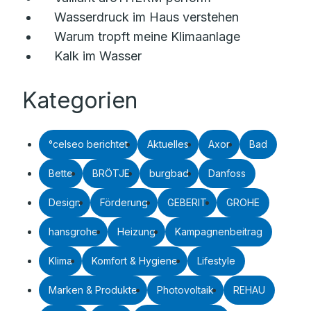
Wasserdruck im Haus verstehen
Warum tropft meine Klimaanlage
Kalk im Wasser
Kategorien
°celseo berichtet
Aktuelles
Axor
Bad
Bette
BRÖTJE
burgbad
Danfoss
Design
Förderung
GEBERIT
GROHE
hansgrohe
Heizung
Kampagnenbeitrag
Klima
Komfort & Hygiene
Lifestyle
Marken & Produkte
Photovoltaik
REHAU