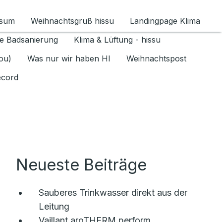
ssum
Weihnachtsgruß hissu
Landingpage Klima
ür Datenschutz 1.6.2026 umschalten
e Badsanierung
Klima & Lüftung - hissu
jou)
Was nur wir haben HI
Weihnachtspost
ecord
Neueste Beiträge
Sauberes Trinkwasser direkt aus der
Leitung
Vaillant aroTHERM perform