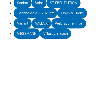
Sanipa
Solar
STIEBEL ELTRON
Technologie & Zukunft
Tipps & Tricks
Vaillant
VALLOX
Verbraucherinfos
VIESSMANN
Villeroy + Boch