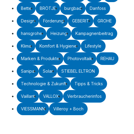
Bette
BRÖTJE
burgbad
Danfoss
Design
Förderung
GEBERIT
GROHE
hansgrohe
Heizung
Kampagnenbeitrag
Klima
Komfort & Hygiene
Lifestyle
Marken & Produkte
Photovoltaik
REHAU
Sanipa
Solar
STIEBEL ELTRON
Technologie & Zukunft
Tipps & Tricks
Vaillant
VALLOX
Verbraucherinfos
VIESSMANN
Villeroy + Boch