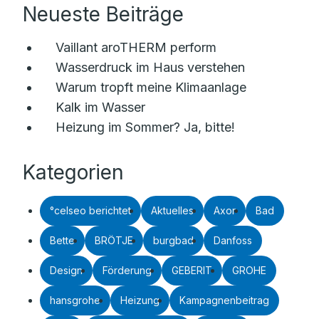
Neueste Beiträge
Vaillant aroTHERM perform
Wasserdruck im Haus verstehen
Warum tropft meine Klimaanlage
Kalk im Wasser
Heizung im Sommer? Ja, bitte!
Kategorien
°celseo berichtet
Aktuelles
Axor
Bad
Bette
BRÖTJE
burgbad
Danfoss
Design
Förderung
GEBERIT
GROHE
hansgrohe
Heizung
Kampagnenbeitrag