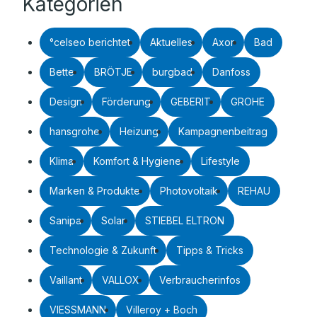
Kategorien
°celseo berichtet
Aktuelles
Axor
Bad
Bette
BRÖTJE
burgbad
Danfoss
Design
Förderung
GEBERIT
GROHE
hansgrohe
Heizung
Kampagnenbeitrag
Klima
Komfort & Hygiene
Lifestyle
Marken & Produkte
Photovoltaik
REHAU
Sanipa
Solar
STIEBEL ELTRON
Technologie & Zukunft
Tipps & Tricks
Vaillant
VALLOX
Verbraucherinfos
VIESSMANN
Villeroy + Boch