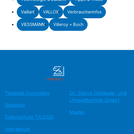
Vaillant
VALLOX
Verbraucherinfos
VIESSMANN
Villeroy + Boch
Testseite Formulare
Dr. Starck Gebäude- und
Umwelttechnik GmbH
Ratgeber
Master
Datenschutz 1.6.2026
Impressum