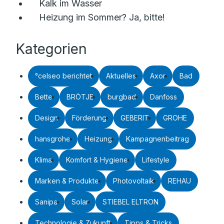
Kalk im Wasser
Heizung im Sommer? Ja, bitte!
Kategorien
°celseo berichtet
Aktuelles
Axor
Bad
Bette
BRÖTJE
burgbad
Danfoss
Design
Förderung
GEBERIT
GROHE
hansgrohe
Heizung
Kampagnenbeitrag
Klima
Komfort & Hygiene
Lifestyle
Marken & Produkte
Photovoltaik
REHAU
Sanipa
Solar
STIEBEL ELTRON
Technologie & Zukunft
Tipps & Tricks