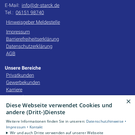
E-Mail:
info@dr-starck.de
Tel.:
06151 98740
Hinweisgeber Meldestelle
Impressum
Barrierefreiheitserklärung
Datenschutzerklärung
AGB
Unsere Bereiche
Privatkunden
Gewerbekunden
Karriere
Unternehmen
×
Kontakt
Diese Webseite verwendet Cookies und
andere (Dritt-)Dienste
Unsere Bewertungen
Weitere Informationen finden Sie in unseren:
Datenschutzhinweise •
Impressum •
Kontakt
Wir und auch Dritte verwenden auf unserer Webseite