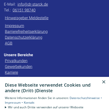
E-Mail:
info@dr-starck.de
Tel.:
06151 98740
Hinweisgeber Meldestelle
Impressum
Barrierefreiheitserklärung
Datenschutzerklärung
AGB
Unsere Bereiche
Privatkunden
Gewerbekunden
Karriere
Unternehmen
×
Kontakt
Diese Webseite verwendet Cookies und
andere (Dritt-)Dienste
Unsere Bewertungen
Weitere Informationen finden Sie in unseren:
Datenschutzhinweise •
Impressum •
Kontakt
Wir und auch Dritte verwenden auf unserer Webseite