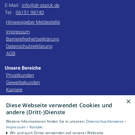
E-Mail:
info@dr-starck.de
Tel.:
06151 98740
Hinweisgeber Meldestelle
Impressum
Barrierefreiheitserklärung
Datenschutzerklärung
AGB
Unsere Bereiche
Privatkunden
Gewerbekunden
Karriere
Unternehmen
×
Kontakt
Diese Webseite verwendet Cookies und
andere (Dritt-)Dienste
Unsere Bewertungen
Weitere Informationen finden Sie in unseren:
Datenschutzhinweise •
Impressum •
Kontakt
Wir und auch Dritte verwenden auf unserer Webseite