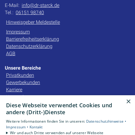
E-Mail:
info@dr-starck.de
Tel.:
06151 98740
Hinweisgeber Meldestelle
Impressum
Barrierefreiheitserklärung
Datenschutzerklärung
AGB
Unsere Bereiche
Privatkunden
Gewerbekunden
Karriere
Unternehmen
×
Kontakt
Diese Webseite verwendet Cookies und
andere (Dritt-)Dienste
Unsere Bewertungen
Weitere Informationen finden Sie in unseren:
Datenschutzhinweise •
Impressum •
Kontakt
Wir und auch Dritte verwenden auf unserer Webseite