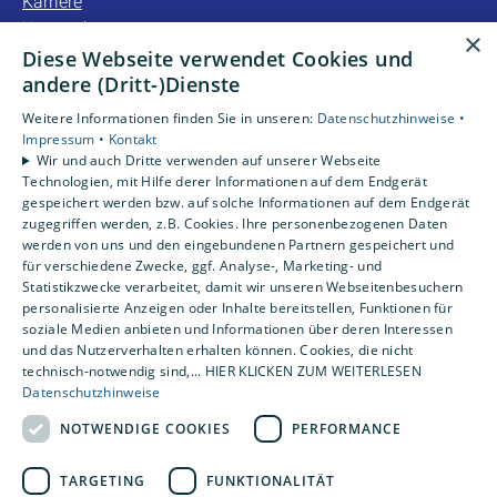
Karriere
Unternehmen
×
Kontakt
Diese Webseite verwendet Cookies und
andere (Dritt-)Dienste
Unsere Bewertungen
Weitere Informationen finden Sie in unseren:
Datenschutzhinweise •
Impressum •
Kontakt
Wir und auch Dritte verwenden auf unserer Webseite
4,2
Technologien, mit Hilfe derer Informationen auf dem Endgerät
gespeichert werden bzw. auf solche Informationen auf dem Endgerät
zugegriffen werden, z.B. Cookies. Ihre personenbezogenen Daten
werden von uns und den eingebundenen Partnern gespeichert und
für verschiedene Zwecke, ggf. Analyse-, Marketing- und
Statistikzwecke verarbeitet, damit wir unseren Webseitenbesuchern
personalisierte Anzeigen oder Inhalte bereitstellen, Funktionen für
soziale Medien anbieten und Informationen über deren Interessen
und das Nutzerverhalten erhalten können. Cookies, die nicht
technisch-notwendig sind,... HIER KLICKEN ZUM WEITERLESEN
Datenschutzhinweise
NOTWENDIGE COOKIES
PERFORMANCE
TARGETING
FUNKTIONALITÄT