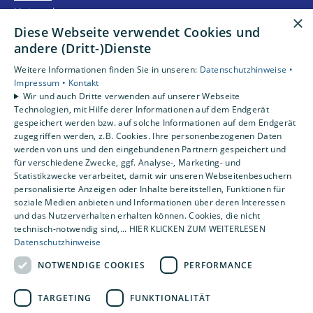
Unternehmen
×
Kontakt
Diese Webseite verwendet Cookies und
andere (Dritt-)Dienste
Unsere Bewertungen
Weitere Informationen finden Sie in unseren:
Datenschutzhinweise •
Impressum •
Kontakt
Wir und auch Dritte verwenden auf unserer Webseite
4,2
Technologien, mit Hilfe derer Informationen auf dem Endgerät
gespeichert werden bzw. auf solche Informationen auf dem Endgerät
zugegriffen werden, z.B. Cookies. Ihre personenbezogenen Daten
werden von uns und den eingebundenen Partnern gespeichert und
für verschiedene Zwecke, ggf. Analyse-, Marketing- und
Statistikzwecke verarbeitet, damit wir unseren Webseitenbesuchern
personalisierte Anzeigen oder Inhalte bereitstellen, Funktionen für
soziale Medien anbieten und Informationen über deren Interessen
und das Nutzerverhalten erhalten können. Cookies, die nicht
technisch-notwendig sind,... HIER KLICKEN ZUM WEITERLESEN
Datenschutzhinweise
NOTWENDIGE COOKIES
PERFORMANCE
TARGETING
FUNKTIONALITÄT