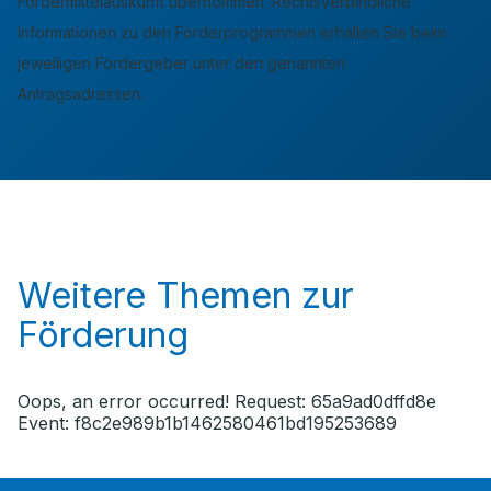
Fördermittelauskunft übernommen. Rechtsverbindliche
Informationen zu den Förderprogrammen erhalten Sie beim
jeweiligen Fördergeber unter den genannten
Antragsadressen.
Weitere Themen zur
Förderung
Oops, an error occurred! Request: 65a9ad0dffd8e
Event: f8c2e989b1b1462580461bd195253689