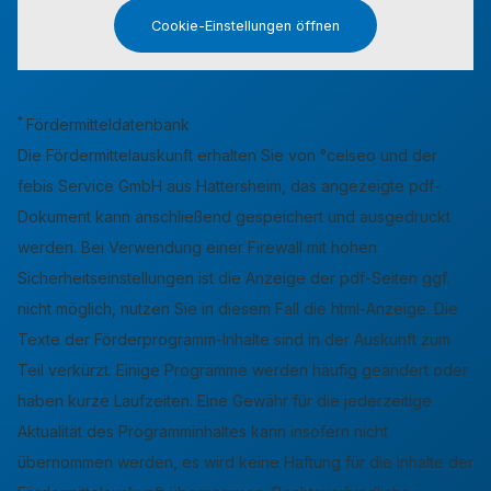
Cookie-Einstellungen öffnen
*
Fördermitteldatenbank
Die Fördermittelauskunft erhalten Sie von °celseo und der
febis Service GmbH aus Hattersheim, das angezeigte pdf-
Dokument kann anschließend gespeichert und ausgedruckt
werden. Bei Verwendung einer Firewall mit hohen
Sicherheitseinstellungen ist die Anzeige der pdf-Seiten ggf.
nicht möglich, nutzen Sie in diesem Fall die html-Anzeige. Die
Texte der Förderprogramm-Inhalte sind in der Auskunft zum
Teil verkürzt. Einige Programme werden häufig geändert oder
haben kurze Laufzeiten. Eine Gewähr für die jederzeitige
Aktualität des Programminhaltes kann insofern nicht
übernommen werden, es wird keine Haftung für die Inhalte der