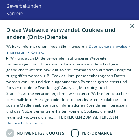
Gewerbekunden
Karriere
Unternehmen
×
Kontakt
Diese Webseite verwendet Cookies und
andere (Dritt-)Dienste
Unsere Bewertungen
Weitere Informationen finden Sie in unseren:
Datenschutzhinweise •
Impressum •
Kontakt
Wir und auch Dritte verwenden auf unserer Webseite
4,2
Technologien, mit Hilfe derer Informationen auf dem Endgerät
gespeichert werden bzw. auf solche Informationen auf dem Endgerät
zugegriffen werden, z.B. Cookies. Ihre personenbezogenen Daten
werden von uns und den eingebundenen Partnern gespeichert und
für verschiedene Zwecke, ggf. Analyse-, Marketing- und
Statistikzwecke verarbeitet, damit wir unseren Webseitenbesuchern
personalisierte Anzeigen oder Inhalte bereitstellen, Funktionen für
soziale Medien anbieten und Informationen über deren Interessen
und das Nutzerverhalten erhalten können. Cookies, die nicht
technisch-notwendig sind,... HIER KLICKEN ZUM WEITERLESEN
Datenschutzhinweise
NOTWENDIGE COOKIES
PERFORMANCE