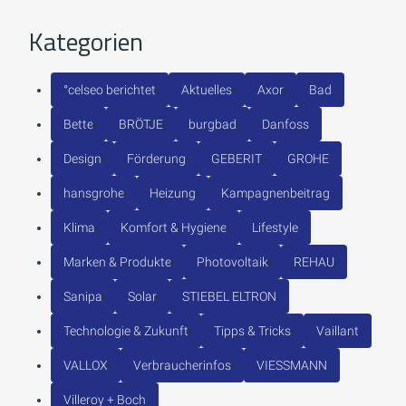
Kategorien
°celseo berichtet
Aktuelles
Axor
Bad
Bette
BRÖTJE
burgbad
Danfoss
Design
Förderung
GEBERIT
GROHE
hansgrohe
Heizung
Kampagnenbeitrag
Klima
Komfort & Hygiene
Lifestyle
Marken & Produkte
Photovoltaik
REHAU
Sanipa
Solar
STIEBEL ELTRON
Technologie & Zukunft
Tipps & Tricks
Vaillant
VALLOX
Verbraucherinfos
VIESSMANN
Villeroy + Boch