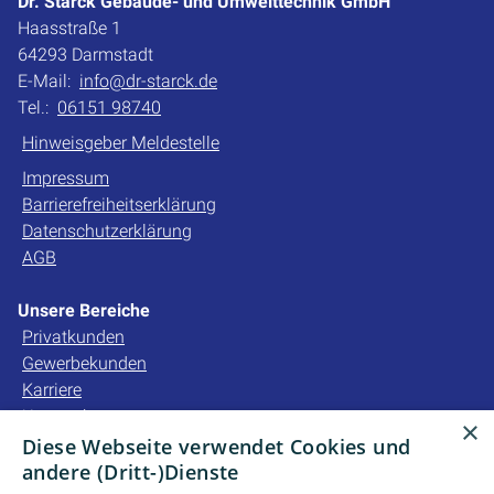
Dr. Starck Gebäude- und Umwelttechnik GmbH
Haasstraße 1
64293 Darmstadt
E-Mail:
info@dr-starck.de
Tel.:
06151 98740
Hinweisgeber Meldestelle
Impressum
Barrierefreiheitserklärung
Datenschutzerklärung
AGB
Unsere Bereiche
Privatkunden
Gewerbekunden
Karriere
Unternehmen
×
Kontakt
Diese Webseite verwendet Cookies und
andere (Dritt-)Dienste