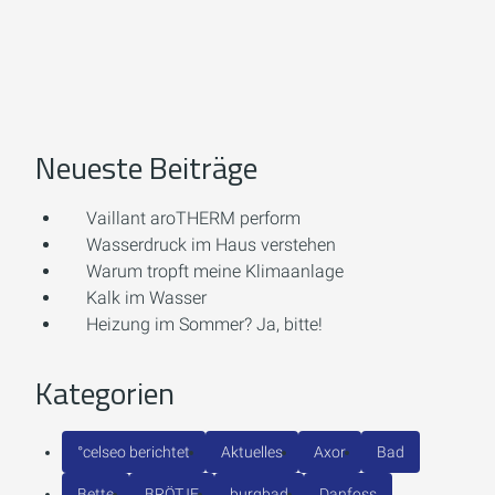
Neueste Beiträge
Vaillant aroTHERM perform
Wasserdruck im Haus verstehen
Warum tropft meine Klimaanlage
Kalk im Wasser
Heizung im Sommer? Ja, bitte!
Kategorien
°celseo berichtet
Aktuelles
Axor
Bad
Bette
BRÖTJE
burgbad
Danfoss