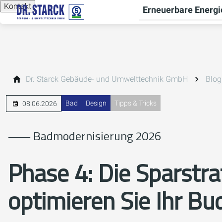
Kontakt
Erneuerbare Energi
Dr. Starck Gebäude- und Umwelttechnik GmbH
Blog
Bad
Design
Tipps & Tricks
08.06.2026
⸺ Badmodernisierung 2026
Phase 4:
Die Sparstra
optimieren Sie Ihr Bu