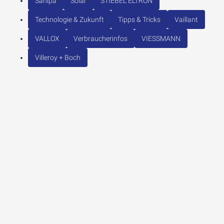
Sanipa
Solar
STIEBEL ELTRON
Technologie & Zukunft
Tipps & Tricks
Vaillant
VALLOX
Verbraucherinfos
VIESSMANN
Villeroy + Boch