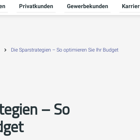
en
Privatkunden
Gewerbekunden
Karrie
Untermenü für Erneuerbare Energien umschalten
Untermenü für Privatkunden u
Untermen
Die Sparstrategien – So optimieren Sie Ihr Budget
tegien – So
dget