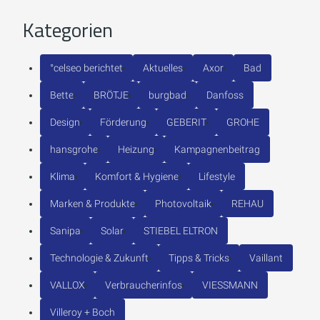
Kategorien
°celseo berichtet
Aktuelles
Axor
Bad
Bette
BRÖTJE
burgbad
Danfoss
Design
Förderung
GEBERIT
GROHE
hansgrohe
Heizung
Kampagnenbeitrag
Klima
Komfort & Hygiene
Lifestyle
Marken & Produkte
Photovoltaik
REHAU
Sanipa
Solar
STIEBEL ELTRON
Technologie & Zukunft
Tipps & Tricks
Vaillant
VALLOX
Verbraucherinfos
VIESSMANN
Villeroy + Boch