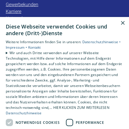
Gewerbekunden
Karriere
Unternehmen
×
Kontakt
Diese Webseite verwendet Cookies und
andere (Dritt-)Dienste
Unsere Bewertungen
Weitere Informationen finden Sie in unseren:
Datenschutzhinweise •
Impressum •
Kontakt
Wir und auch Dritte verwenden auf unserer Webseite
4,2
Technologien, mit Hilfe derer Informationen auf dem Endgerät
gespeichert werden bzw. auf solche Informationen auf dem Endgerät
zugegriffen werden, z.B. Cookies. Ihre personenbezogenen Daten
werden von uns und den eingebundenen Partnern gespeichert und
für verschiedene Zwecke, ggf. Analyse-, Marketing- und
Statistikzwecke verarbeitet, damit wir unseren Webseitenbesuchern
personalisierte Anzeigen oder Inhalte bereitstellen, Funktionen für
soziale Medien anbieten und Informationen über deren Interessen
und das Nutzerverhalten erhalten können. Cookies, die nicht
technisch-notwendig sind,... HIER KLICKEN ZUM WEITERLESEN
Datenschutzhinweise
NOTWENDIGE COOKIES
PERFORMANCE